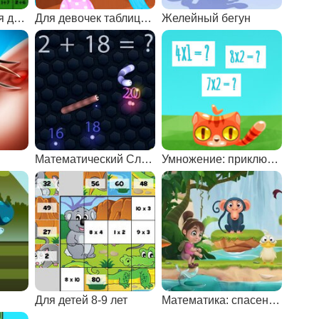
Развивающая для детей 5 лет
Для девочек таблица умножения
Желейный бегун
Математический Слизарио
Умножение: приключения кота
Для детей 8-9 лет
Математика: спасение животных