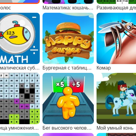
волос
Математика: кошачьи войны
Математическая субмарина
Бургерная с таблицей умножения
Комар
Таблица умножения: мозаика
Бег высокого человека
Мой умный конь