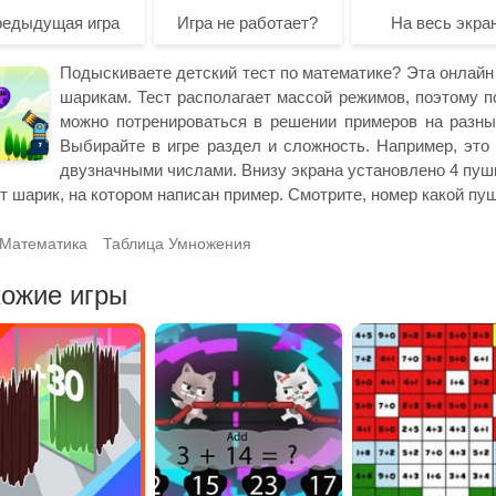
редыдущая игра
Игра не работает?
На весь экра
Подыскиваете детский тест по математике? Эта онлайн и
шарикам. Тест располагает массой режимов, поэтому п
можно потренироваться в решении примеров на разные
Выбирайте в игре раздел и сложность. Например, это
двузначными числами. Внизу экрана установлено 4 пуш
т шарик, на котором написан пример. Смотрите, номер какой пуш
Математика
Таблица Умножения
ожие игры