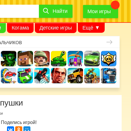
Найти
Найти
игру
Мои игры
и
Когама
Детские игры
Ещё ▼
АЛЬЧИКОВ
 пушки
ки
Поделись игрой!