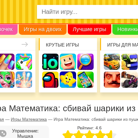
вочек
Игры на двоих
Лучшие игры
Новинк
КРУТЫЕ ИГРЫ
ИГРЫ ДЛЯ М
ра Математика: сбивай шарики из
ая
—
Игры Математика
—
Игра Математика: сбивай шарики из пуш
Рейтинг:
4.6
Управление:
Мышка