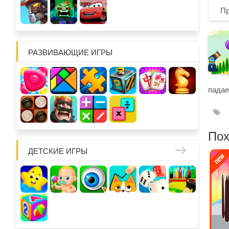
П
РАЗВИВАЮЩИЕ ИГРЫ
падае
Пох
ДЕТСКИЕ ИГРЫ