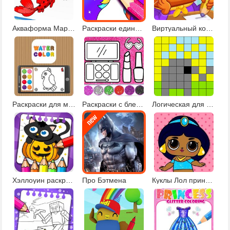
Акваформа Маринетт и друзья
Раскраски единороги
Виртуальный кот в школе
Раскраски для малышей
Раскраски с блестками и нейл-арт
Логическая для детей 5 лет
Хэллоуин раскраски и рисовалки
Про Бэтмена
Куклы Лол принцессы