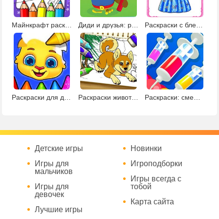
Майнкрафт раскраски
Диди и друзья: развивающие раскраски
Раскраски с блестками
Раскраски для детей 2
Раскраски животных с креатором 2
Раскраски: смешай цвета
Детские игры
Новинки
Игры для
Игроподборки
мальчиков
Игры всегда с
Игры для
тобой
девочек
Карта сайта
Лучшие игры