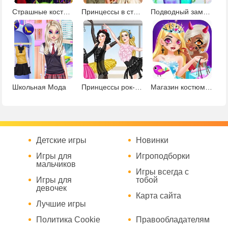
Страшные костюмы Рапунцель и Ариэль
Принцессы в стиле сафари
Подводный замок русалочки
Школьная Мода
Принцессы рок-балерины
Магазин костюмов для Хэллоуина
Детские игры
Новинки
Игры для
Игроподборки
мальчиков
Игры всегда с
Игры для
тобой
девочек
Карта сайта
Лучшие игры
Политика Cookie
Правообладателям