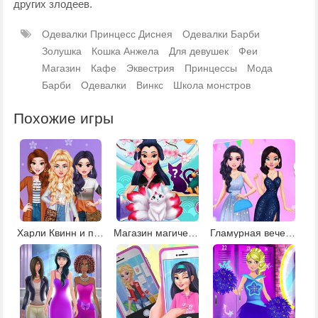
других злодеев.
Одевалки Принцесс Диснея
Одевалки Барби
Золушка
Кошка Анжела
Для девушек
Феи
Магазин
Кафе
Эквестрия
Принцессы
Мода
Барби
Одевалки
Винкс
Школа монстров
Похожие игры
Харли Квинн и принцессы в салоне красоты
Магазин магических существ
Гламурная вечеринка