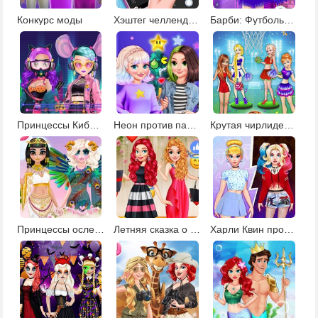
Конкурс моды
Хэштег челлендж для Эльзы
Барби: Футбольные болельщицы
Принцессы КиберПанк 220
Неон против пастель: декор елки
Крутая чирлидерша
Принцессы ослепительные богини
Летняя сказка о принцессе
Харли Квин против Золушки: модная битва