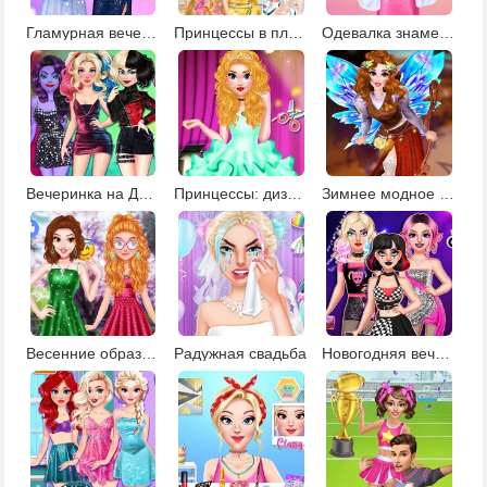
Гламурная вечеринка
Принцессы в платьях с принтами
Одевалка знаменитостей
Вечеринка на День Валентина для злодеев
Принцессы: дизайн платьев для балерин
Зимнее модное шоу фей
Весенние образы для принцесс
Радужная свадьба
Новогодняя вечеринка Тик Ток