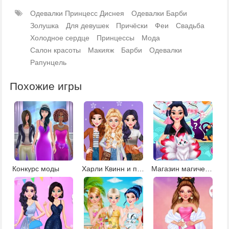
Одевалки Принцесс Диснея
Одевалки Барби
Золушка
Для девушек
Причёски
Феи
Свадьба
Холодное сердце
Принцессы
Мода
Салон красоты
Макияж
Барби
Одевалки
Рапунцель
Похожие игры
Конкурс моды
Харли Квинн и принцессы в салоне красоты
Магазин магических существ