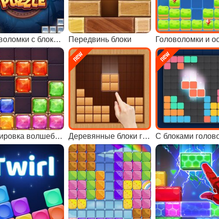
Головоломки с блоками 2
Передвинь блоки
Головоломки и о
Блокировка волшебная
Деревянные блоки головоломки