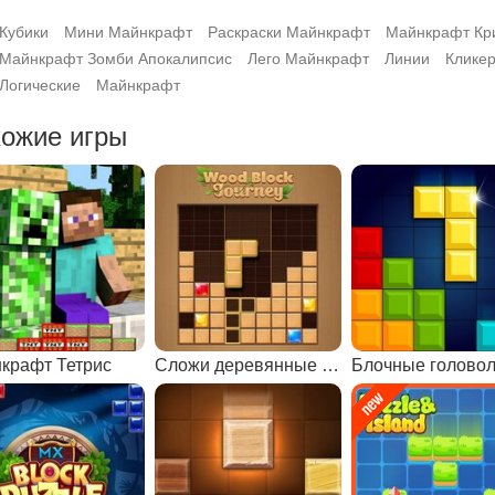
Кубики
Мини Майнкрафт
Раскраски Майнкрафт
Майнкрафт Кр
Майнкрафт Зомби Апокалипсис
Лего Майнкрафт
Линии
Клике
Логические
Майнкрафт
ожие игры
крафт Тетрис
Сложи деревянные блоки
Блочные голово