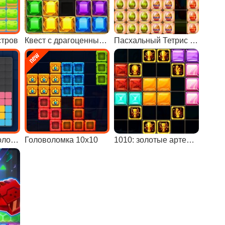
стров
Квест с драгоценными камнями
Пасхальный Тетрис 10х10
С блоками головоломки
Головоломка 10х10
1010: золотые артефакты