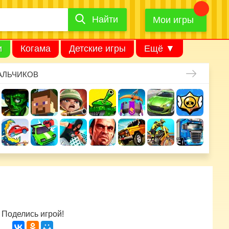
Найти
Найти
игру
Мои игры
и
Когама
Детские игры
Ещё ▼
АЛЬЧИКОВ
Поделись игрой!