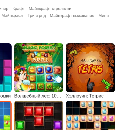
ипер
Крафт
Майнкрафт стрелялки
р Майнкрафт
Три в ряд
Майнкрафт выживание
Мини
ломки
Волшебный лес: 10х10
Хэллоуин: Тетрис