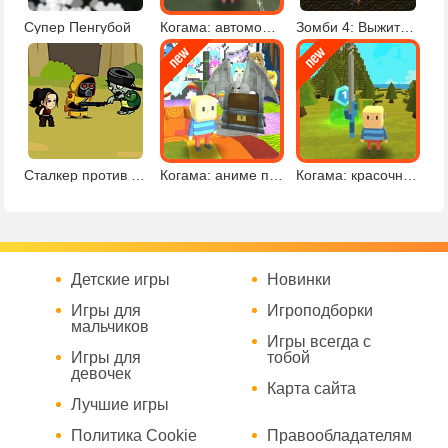
Супер Пенгубой
Когама: автомобильный паркур
Зомби 4: Выжить в зомби-апокалипсисе
Сталкер против зомби
Когама: аниме паркур
Когама: красочный паркур
Детские игры
Новинки
Игры для
Игроподборки
мальчиков
Игры всегда с
Игры для
тобой
девочек
Карта сайта
Лучшие игры
Политика Cookie
Правообладателям