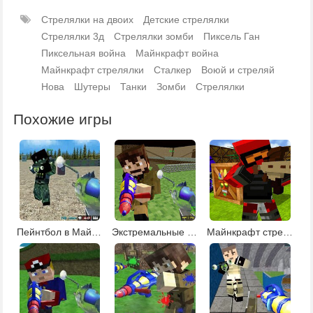
Стрелялки на двоих
Детские стрелялки
Стрелялки 3д
Стрелялки зомби
Пиксель Ган
Пиксельная война
Майнкрафт война
Майнкрафт стрелялки
Сталкер
Воюй и стреляй
Нова
Шутеры
Танки
Зомби
Стрелялки
Похожие игры
Пейнтбол в Майнкрафте
Экстремальные пейнтбольные войны
Майнкрафт стрелялки: Пейнтбол