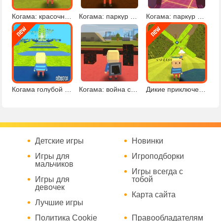
Когама: красочный паркур
Когама: паркур в лесу
Когама: паркур и шутер
Когама голубой паркур
Когама: война стихий
Дикие приключения в Когаме
Детские игры
Новинки
Игры для
Игроподборки
мальчиков
Игры всегда с
Игры для
тобой
девочек
Карта сайта
Лучшие игры
Политика Cookie
Правообладателям