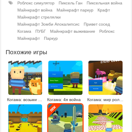
Роблокс симулятор
Пиксель Ган
Пиксельная война
Майнкрафт война
Майнкрафт паркур
Крафт
Майнкрафт стрелялки
Майнкрафт Зомби Апокалипсис
Привет сосед
Когама
ПУБГ
Майнкрафт выживание
Роблокс
Майнкрафт
Паркур
Похожие игры
Когама: возьми кошку или собаку
Когама: 4я война
Когама: мир роликовых машин онлайн