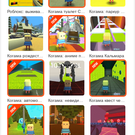
Роблокс: выживание
Когама туалет Скибиди
Когама: паркур со звездами
Когама рождественское приключение
Когама: аниме паркур
Когама Кальмара
Когама: автомобильный паркур
Когама: невидимый паркур
Когама квест челлендж