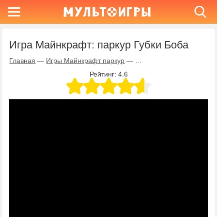
Игра Майнкрафт: паркур Губки Боба
Главная
—
Игры Майнкрафт паркур
—
Игра Майнкрафт: паркур 
Рейтинг:
4.6