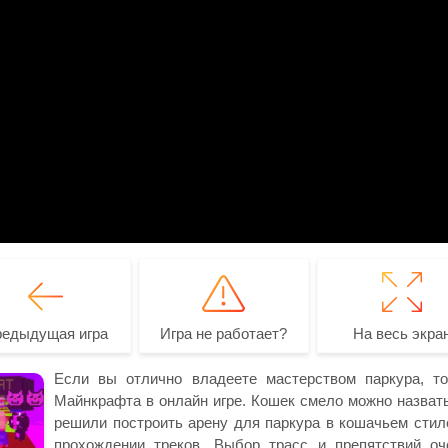
редыдущая игра
Игра не работает?
На весь экра
Если вы отлично владеете мастерством паркура, то
Майнкрафта в онлайн игре. Кошек смело можно назват
решили построить арену для паркура в кошачьем стиле
прохождении треков. Выбор трасс и препятствий оче