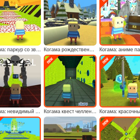
Когама: паркур со звездами
Когама рождественское приключение
Когама: аниме п
Когама: невидимый паркур
Когама квест челлендж