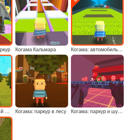
аркур
Когама Кальмара
Когама: автомобильный паркур
Когама: красочный паркур
Когама: паркур в лесу
Когама: паркур и шутер