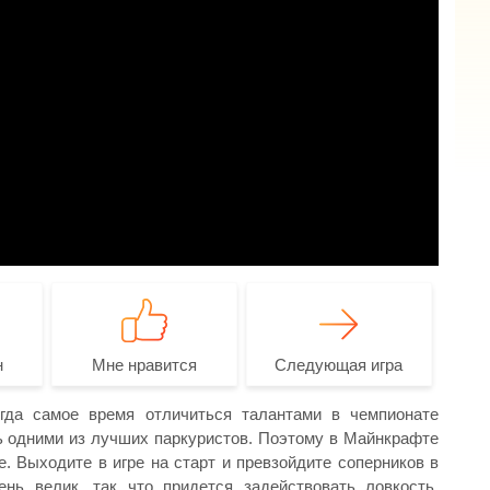
н
Мне нравится
Следующая игра
гда самое время отличиться талантами в чемпионате
ь одними из лучших паркуристов. Поэтому в Майнкрафте
. Выходите в игре на старт и превзойдите соперников в
нь велик, так что придется задействовать ловкость,