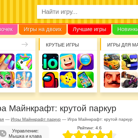
вочек
Игры на двоих
Лучшие игры
Новинк
КРУТЫЕ ИГРЫ
ИГРЫ ДЛЯ М
ра Майнкрафт: крутой паркур
ая
—
Игры Майнкрафт паркур
—
Игра Майнкрафт: крутой паркур
Рейтинг:
4.6
Управление:
Мышка и клава