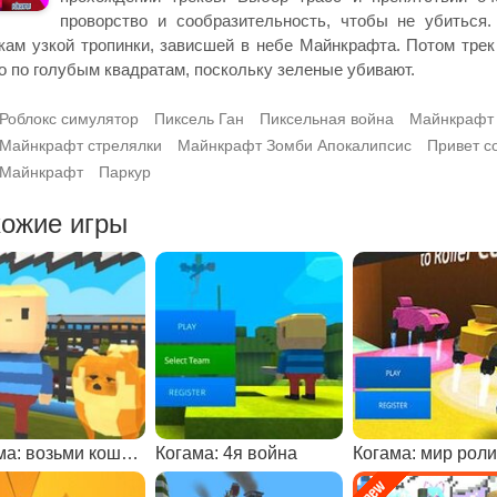
проворство и сообразительность, чтобы не убиться
кам узкой тропинки, зависшей в небе Майнкрафта. Потом трек
о по голубым квадратам, поскольку зеленые убивают.
Роблокс симулятор
Пиксель Ган
Пиксельная война
Майнкрафт
Майнкрафт стрелялки
Майнкрафт Зомби Апокалипсис
Привет с
Майнкрафт
Паркур
ожие игры
Когама: возьми кошку или собаку
Когама: 4я война