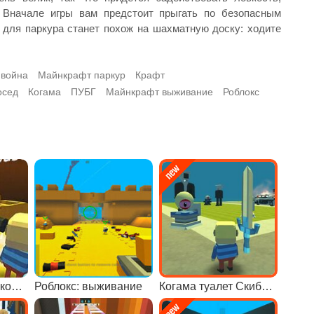
. Вначале игры вам предстоит прыгать по безопасным
 для паркура станет похож на шахматную доску: ходите
 война
Майнкрафт паркур
Крафт
осед
Когама
ПУБГ
Майнкрафт выживание
Роблокс
Когама: мир роликовых машин онлайн
Роблокс: выживание
Когама туалет Скибиди