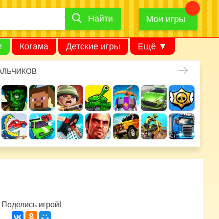
Найти
Найти
игру
Мои игры
и
Когама
Детские игры
Ещё ▼
АЛЬЧИКОВ
Поделись игрой!