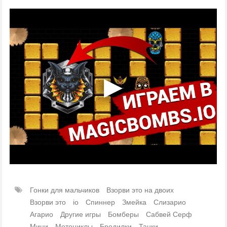
Гонки для мальчиков
Взорви это на двоих
Взорви это
io
Спиннер
Змейка
Слизарио
Агарио
Другие игры
Бомберы
Сабвей Серф
Мини
Мотоциклы
Бродилки
Танки