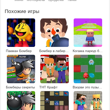
Похожие игры
Пакман Бомбер
Бомбер в лабиринте
Когама паркур бомбермена
Бомберы секреты
ТНТ Крафт
Взорви это пузырями