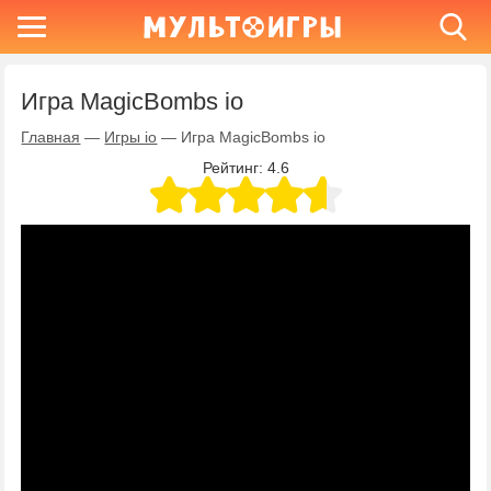
Игра MagicBombs io
Главная
—
Игры io
—
Игра MagicBombs io
Рейтинг:
4.6