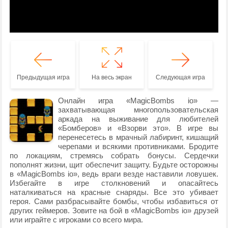
Предыдущая игра
На весь экран
Следующая игра
Онлайн игра «MagicBombs io» —
захватывающая многопользовательская
аркада на выживание для любителей
«Бомберов» и «Взорви это». В игре вы
перенесетесь в мрачный лабиринт, кишащий
черепами и всякими противниками. Бродите
по локациям, стремясь собрать бонусы. Сердечки
пополнят жизни, щит обеспечит защиту. Будьте осторожны
в «MagicBombs io», ведь враги везде наставили ловушек.
Избегайте в игре столкновений и опасайтесь
наталкиваться на красные снаряды. Все это убивает
героя. Сами разбрасывайте бомбы, чтобы избавиться от
других геймеров. Зовите на бой в «MagicBombs io» друзей
или играйте с игроками со всего мира.