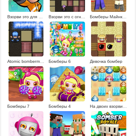
Взорви это для детей
Взорви это с огнем
Бомберы Майнкрафта
Atomic bomberman
Бомберы 6
Девочка бомбер
Бомберы 7
Бомберы 4
На двоих взорви это 9