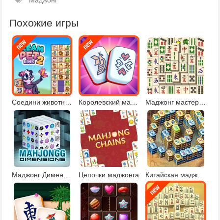
Маджонг
Похожие игры
Соедини животных 2
Королевский маджонг
Маджонг мастера Кувана
Маджонг Дименсионс
Цепочки маджонга
Китайская маджонг