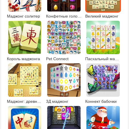
Маджонг солитер
Конфетные головоломки
Великий маджонг
Король маджонга
Pet Connect
Пасхальный маджонг Коннект
Маджонг: древний Египет
3Д маджонг
Коннект бабочки