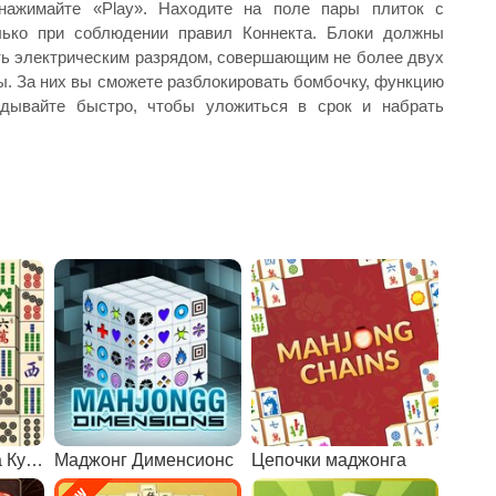
 нажимайте «Play». Находите на поле пары плиток с
лько при соблюдении правил Коннекта. Блоки должны
ить электрическим разрядом, совершающим не более двух
ы. За них вы сможете разблокировать бомбочку, функцию
адывайте быстро, чтобы уложиться в срок и набрать
Маджонг мастера Кувана
Маджонг Дименсионс
Цепочки маджонга