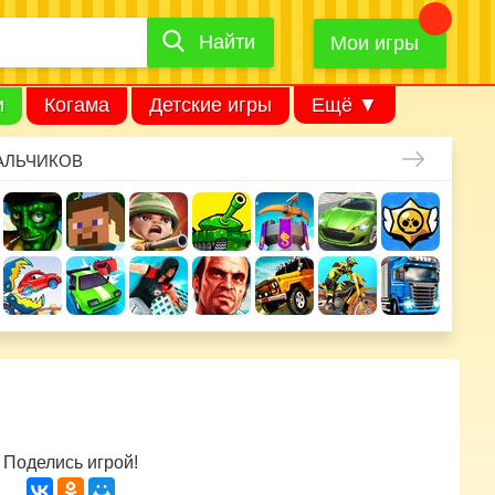
Найти
Найти
игру
Мои игры
и
Когама
Детские игры
Ещё ▼
АЛЬЧИКОВ
Поделись игрой!