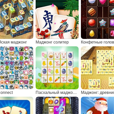
йская маджонг
Маджонг солитер
Connect
Пасхальный маджонг Коннект