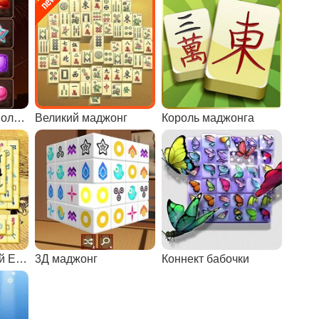
Конфетные головоломки
Великий маджонг
Король маджонга
Маджонг: древний Египет
3Д маджонг
Коннект бабочки