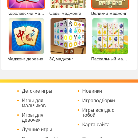
Королевский маджонг
Сады маджонга
Великий маджонг
Маджонг деревня
3Д маджонг
Пасхальный маджонг Коннект
Детские игры
Новинки
Игры для
Игроподборки
мальчиков
Игры всегда с
Игры для
тобой
девочек
Карта сайта
Лучшие игры