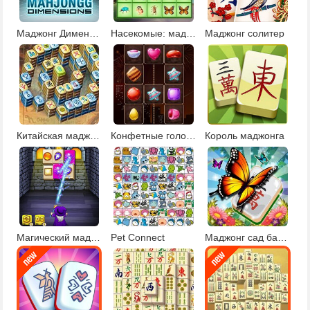
Маджонг Дименсионс
Насекомые: маджонг делюкс
Маджонг солитер
Китайская маджонг
Конфетные головоломки
Король маджонга
Магический маджонг
Pet Connect
Маджонг сад бабочек