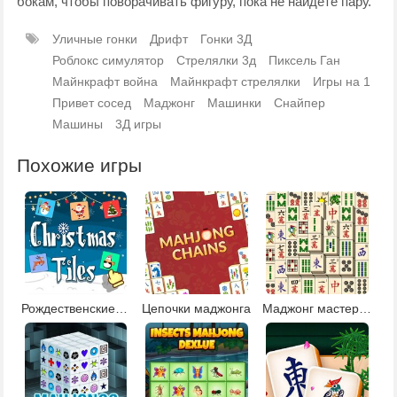
бокам, чтобы поворачивать фигуру, пока не найдете пару.
Уличные гонки
Дрифт
Гонки 3Д
Роблокс симулятор
Стрелялки 3д
Пиксель Ган
Майнкрафт война
Майнкрафт стрелялки
Игры на 1
Привет сосед
Маджонг
Машинки
Снайпер
Машины
3Д игры
Похожие игры
Рождественские плитки 2
Цепочки маджонга
Маджонг мастера Кувана