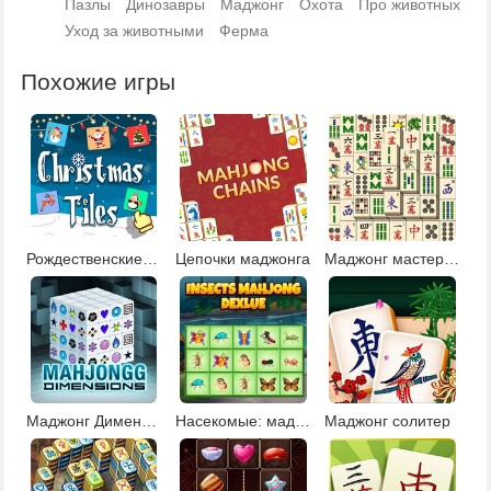
Пазлы
Динозавры
Маджонг
Охота
Про животных
Уход за животными
Ферма
Похожие игры
Рождественские плитки 2
Цепочки маджонга
Маджонг мастера Кувана
Маджонг Дименсионс
Насекомые: маджонг делюкс
Маджонг солитер