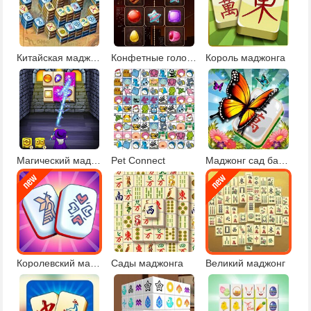
Китайская маджонг
Конфетные головоломки
Король маджонга
Магический маджонг
Pet Connect
Маджонг сад бабочек
Королевский маджонг
Сады маджонга
Великий маджонг