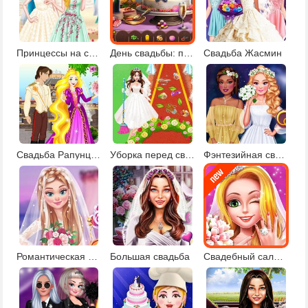
Принцессы на свадьбе
День свадьбы: поиск предметов
Свадьба Жасмин
Свадьба Рапунцель
Уборка перед свадьбой
Фэнтезийная свадьба
Романтическая свадьба
Большая свадьба
Свадебный салон 3