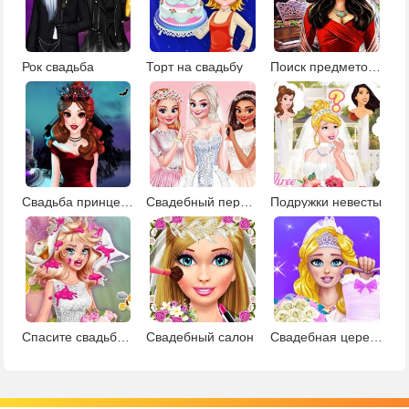
Рок свадьба
Торт на свадьбу
Поиск предметов: подготовка к свадьбе
Свадьба принцессы-вампира
Свадебный переполох
Подружки невесты
Спасите свадьбу Барби
Свадебный салон
Свадебная церемония