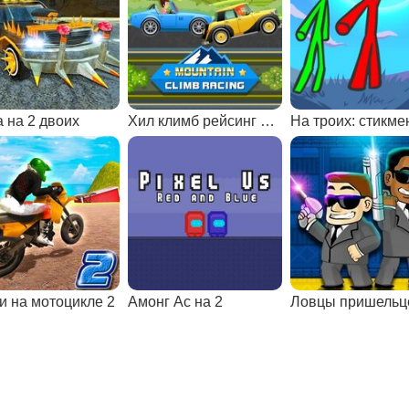
а на 2 двоих
Хил климб рейсинг на двоих
и на мотоцикле 2
Амонг Ас на 2
Ловцы пришельц