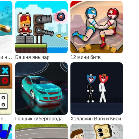
Стрелялки с зомби на двоих
Башня янычар
12 мини битв
Интеллектуальные на двоих
Гонщик кибергорода
Хэллоуин Ваги и Киси