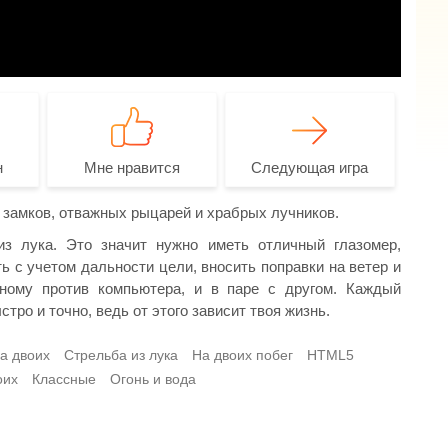
н
Мне нравится
Следующая игра
 замков, отважных рыцарей и храбрых лучников.
з лука. Это значит нужно иметь отличный глазомер,
ь с учетом дальности цели, вносить поправки на ветер и
ному против компьютера, и в паре с другом. Каждый
о и точно, ведь от этого зависит твоя жизнь.
на двоих
Стрельба из лука
На двоих побег
HTML5
оих
Классные
Огонь и вода