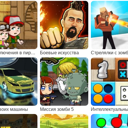
Приключения в пирамиде
Боевые искусства
воих машины
Миссия зомби 5