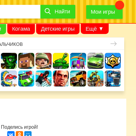
Найти
Найти
игру
Мои игры
и
Когама
Детские игры
Ещё ▼
АЛЬЧИКОВ
Поделись игрой!