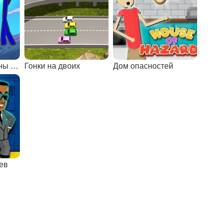
На троих: стикмены на фруктовом острове 2
Гонки на двоих
Дом опасностей
ев