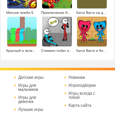
Миссия зомби 6
Приключения Алмаза и Человека-огня
Хагги Вагги на двоих
Красный и зеленый: конфетный лес
Стикмен побег из тюрьмы
Хагги Вагги и Кисси Мисси
Детские игры
Новинки
Игры для
Игроподборки
мальчиков
Игры всегда с
Игры для
тобой
девочек
Карта сайта
Лучшие игры