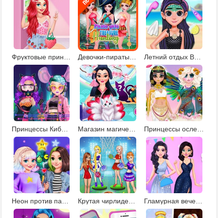
Фруктовые принты для принцесс
Девочки-пираты в поисках сокровищ
Летний отдых Вайлет
Принцессы КиберПанк 220
Магазин магических существ
Принцессы ослепительные богини
Неон против пастель: декор елки
Крутая чирлидерша
Гламурная вечеринка