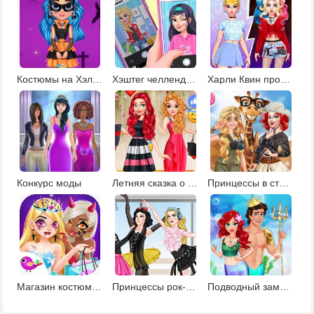
Костюмы на Хэллоуин
Хэштег челлендж для Эльзы
Харли Квин против Золушки: модная битва
Конкурс моды
Летняя сказка о принцессе
Принцессы в стиле сафари
Магазин костюмов для Хэллоуина
Принцессы рок-балерины
Подводный замок русалочки