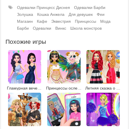
Одевалки Принцесс Диснея
Одевалки Барби
Золушка
Кошка Анжела
Для девушек
Феи
Магазин
Кафе
Эквестрия
Принцессы
Мода
Барби
Одевалки
Винкс
Школа монстров
Похожие игры
Гламурная вечеринка
Принцессы ослепительные богини
Летняя сказка о принцессе