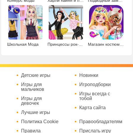
Конкурс моды
Харли Квинн и принцессы в салоне красоты
Подводный замок русалочки
Школьная Мода
Принцессы рок-балерины
Магазин костюмов для Хэллоуина
Детские игры
Новинки
Игры для
Игроподборки
мальчиков
Игры всегда с
Игры для
тобой
девочек
Карта сайта
Лучшие игры
Политика Cookie
Правообладателям
Правила
Прислать игру