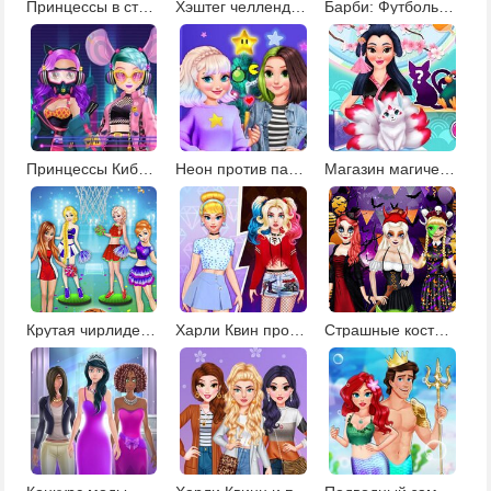
Принцессы в стиле сафари
Хэштег челлендж для Эльзы
Барби: Футбольные болельщицы
Принцессы КиберПанк 220
Неон против пастель: декор елки
Магазин магических существ
Крутая чирлидерша
Харли Квин против Золушки: модная битва
Страшные костюмы Рапунцель и Ариэль