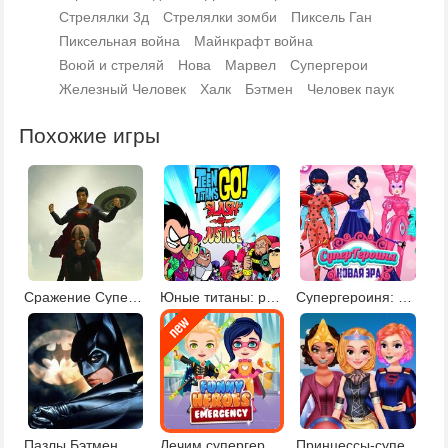
Стрелялки 3д
Стрелялки зомби
Пиксель Ган
Пиксельная война
Майнкрафт война
Воюй и стреляй
Нова
Марвел
Супергерои
Железный Человек
Халк
Бэтмен
Человек паук
Похожие игры
Сражение Супермена с инопланетянами
Юные титаны: рубка справедливости
Супергероиня: новая эра
Пазлы Бэтмен
Лечим супергероев
Принцессы-супергерои