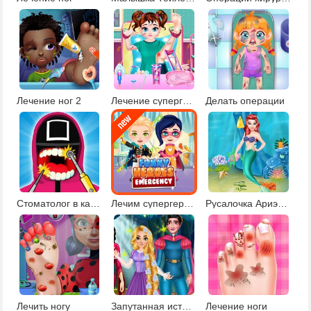
Лечение ног 2
Лечение супергероини малышки Тейлор
Делать операции
Стоматолог в кальмара
Лечим супергероев
Русалочка Ариэль спасает океан
Лечить ногу
Запутанная история Рапунцель
Лечение ноги