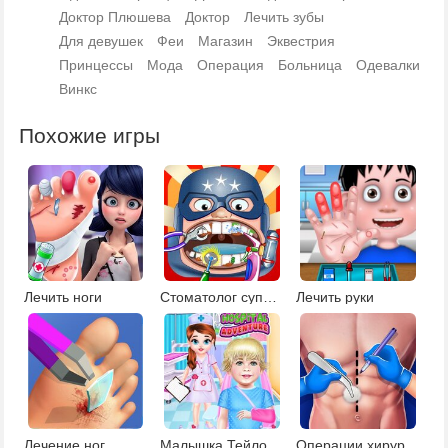
Доктор Плюшева
Доктор
Лечить зубы
Для девушек
Феи
Магазин
Эквестрия
Принцессы
Мода
Операция
Больница
Одевалки
Винкс
Похожие игры
Лечить ноги
Стоматолог супергероев
Лечить руки
Лечение ног
Малышка Тейлор врач
Операции хирургия