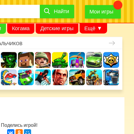
Найти
Найти
игру
Мои игры
и
Когама
Детские игры
Ещё ▼
АЛЬЧИКОВ
Поделись игрой!