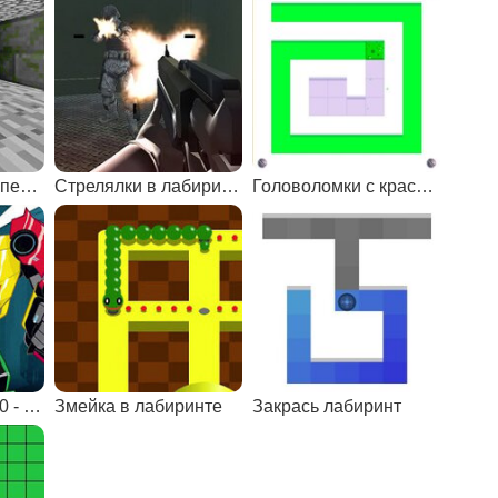
Нубик против криперов
Стрелялки в лабиринте
Головоломки с краской
Трансформеры 10 - Темная Сторона Луны
Змейка в лабиринте
Закрась лабиринт