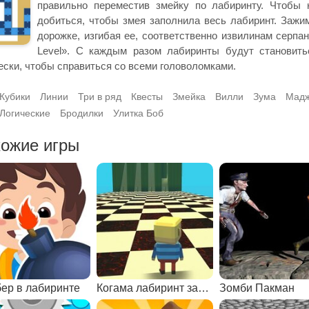
правильно переместив змейку по лабиринту. Чтобы 
добиться, чтобы змея заполнила весь лабиринт. Зажи
дорожке, изгибая ее, соответственно извилинам серпа
Level». С каждым разом лабиринты будут становить
ески, чтобы справиться со всеми головоломками.
Кубики
Линии
Три в ряд
Квесты
Змейка
Вилли
Зума
Мадж
Логические
Бродилки
Улитка Боб
ожие игры
ер в лабиринте
Когама лабиринт замка
Зомби Пакман