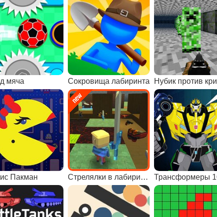
д мяча
Сокровища лабиринта
ис Пакман
Стрелялки в лабиринте Когамы