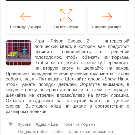
Предыдущая игра
На весь экран
Следующая игра
Игра «Prison Escape 2» — интересный
логический квест, в котором вам предстоит
проявить находчивость в решении
головоломок, чтобы сбежать из тюрьмы.
Чтобы начать, жмите стрелочку. Переходите
на вторую карту и щелкайте на замок.
Правильно передвиньте перепутанные фрагменты, чтобы
собрать пазл «Пятнашки». Щелкайте слева «Show Hint»,
чтобы узнать порядок деталей. Обратите внимание, в
какую сторону повернуты слоны, и в таком же порядке
щелкайте на стрелки вправо/влево на пятой локации.
Окрасьте квадратики на четвертой карте по цветам
слонов. Выставьте яйца на шкале в соответствии с
размером слоников.
Кубики
Адам и Ева
Побег из тюрьмы
На двоих побег
Побег
Счастливая обезьянка