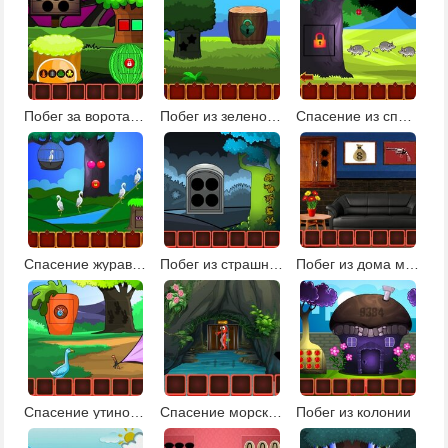
Побег за ворота деревни
Побег из зеленой усадьбы
Спасение из спокойной земли
Спасение журавля
Побег из страшного леса 2
Побег из дома мафиози
Спасение утиной семьи: эпизод 1
Спасение морского конька
Побег из колонии