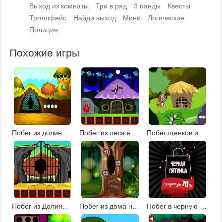
Выход из комнаты
Три в ряд
3 панды
Квесты
Троллфейс
Найди выход
Мини
Логические
Полиция
Похожие игры
Побег из долины башен
Побег из леса на Хэллоуин 2
Побег щенков из клетки
Побег из Долины черепа
Побег из дома на дереве
Побег в черную пятницу