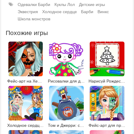
Одевалки Барби
Куклы Лол
Детские игры
Эквестрия
Холодное сердце
Барби
Винкс
Школа монстров
Похожие игры
Фейс-арт на Хеллоуин 2
Рисовалки для девочек
Нарисуй Рождество
Холодное сердце: Хэллоуин
Том и Джерри: создай ракету
Фейс-арт для принцесс