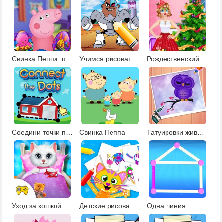
Свинка Пеппа: пасхальные яйца
Учимся рисовать Киборга
Рождественский фейс-арт для Анны
Соедини точки по номерам
Свинка Пеппа
Татуировки животных
Уход за кошкой перед сном
Детские рисовалки
Одна линия