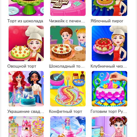
Торт из шоколада
Чизкейк с печеньем
Яблочный пирог
Овощной торт
Шоколадный торт Брауни
Клубничный чизкейк
Украшение свадебного торта для Инстаграм
Конфетный торт
Готовим торт Русалка