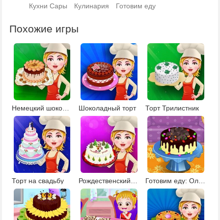
Кухни Сары
Кулинария
Готовим еду
Похожие игры
Немецкий шоколадный торт
Шоколадный торт
Торт Трилистник
Торт на свадьбу
Рождественский торт
Готовим еду: Олимпийский пирог