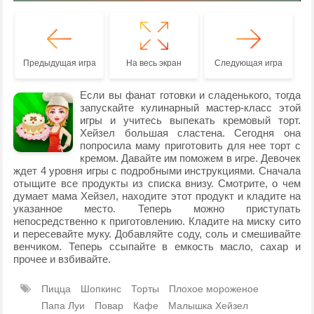
Предыдущая игра
На весь экран
Следующая игра
Если вы фанат готовки и сладенького, тогда
запускайте кулинарный мастер-класс этой
игры и учитесь выпекать кремовый торт.
Хейзел большая сластена. Сегодня она
попросила маму приготовить для нее торт с
кремом. Давайте им поможем в игре. Девочек
ждет 4 уровня игры с подробными инструкциями. Сначала
отыщите все продукты из списка внизу. Смотрите, о чем
думает мама Хейзел, находите этот продукт и кладите на
указанное место. Теперь можно приступать
непосредственно к приготовлению. Кладите на миску сито
и пересевайте муку. Добавляйте соду, соль и смешивайте
венчиком. Теперь ссыпайте в емкость масло, сахар и
прочее и взбивайте.
Пицца
Шопкинс
Торты
Плохое мороженое
Папа Луи
Повар
Кафе
Малышка Хейзел