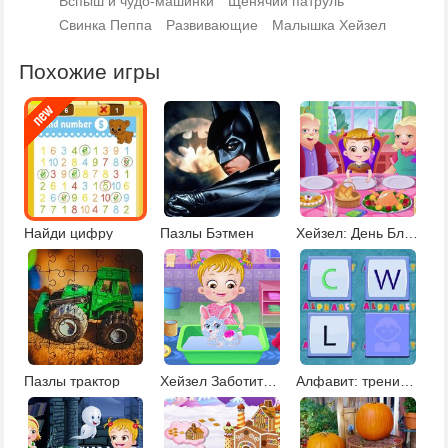
Вспыш и чудо-машинки
Щенячий патруль
Свинка Пеппа
Развивающие
Малышка Хейзел
Похожие игры
Найди цифру
Пазлы Бэтмен
Хейзел: День Благодарения
Пазлы трактор
Хейзел Заботиться о Кролике
Алфавит: тренировка памяти