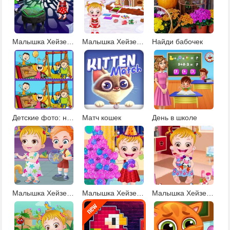
Малышка Хейзел: Приключения в Замке
Малышка Хейзел пряничный домик
Найди бабочек
Детские фото: найди отличия
Матч кошек
День в школе
Малышка Хейзел 4
Малышка Хейзел Новый Год
Малышка Хейзел на операции