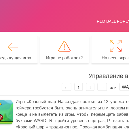
редыдущая игра
Игра не работает?
На весь экра
Управление в 
←
↑
↓
→
WA
или
Игра «Красный шар Навсегда» состоит из 12 увлекат
геймера требуется быть очень внимательным, ловким и 
конца и не вылететь из игры. Чтобы перемещать забав
буквами WASD, R- пройти уровень еще раз, P- взять па
«Красный шар!» традиционное. Похожая комбинация клав