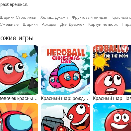
 разберешься.
Шарики Стрелялки
Хеликс Джамп
Фруктовый ниндзя
Красный 
Смешные
Шарики
Аркады
Для Девочек
Картун нетворк
Пира
ожие игры
Для девочек красный шар
Красный шар: рождественская любовь