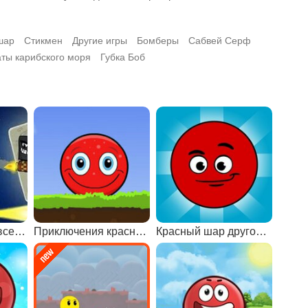
шар
Стикмен
Другие игры
Бомберы
Сабвей Серф
ты карибского моря
Губка Боб
Красный шар Навсегда 2
Приключения красного шарика
Красный шар другой мир