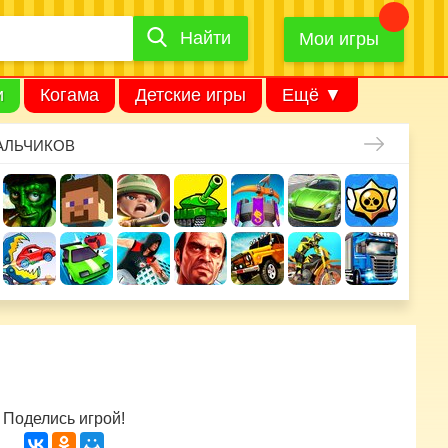
Найти
Найти
игру
Мои игры
и
Когама
Детские игры
Ещё ▼
АЛЬЧИКОВ
Поделись игрой!