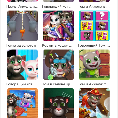
Пазлы Анжела и Том
Говорящий кот Том: прически
Том и Анжела в Инстаграм
Гонка за золотом
Кормить кошку Анжелу
Говорящий Том: меморина
Говорящий кот Том играет в снежки
Том в салоне красоты
Том и Анжела: тренировка памяти