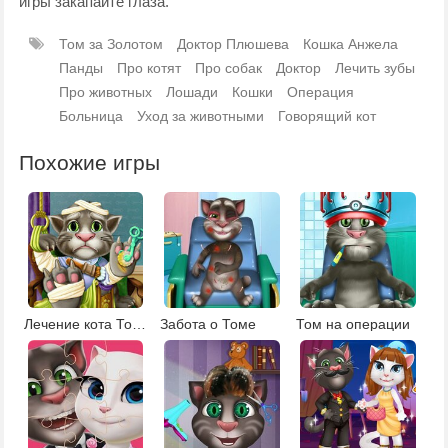
игры закапайте глаза.
Том за Золотом
Доктор Плюшева
Кошка Анжела
Панды
Про котят
Про собак
Доктор
Лечить зубы
Про животных
Лошади
Кошки
Операция
Больница
Уход за животными
Говорящий кот
Похожие игры
Лечение кота Тома
Забота о Томе
Том на операции