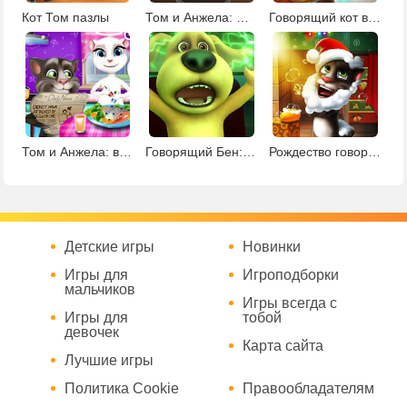
Кот Том пазлы
Том и Анжела: школьный тест
Говорящий кот в поисках звезд
Том и Анжела: веселый ужин
Говорящий Бен: пазлы
Рождество говорящего кота Тома
Детские игры
Новинки
Игры для
Игроподборки
мальчиков
Игры всегда с
Игры для
тобой
девочек
Карта сайта
Лучшие игры
Политика Cookie
Правообладателям