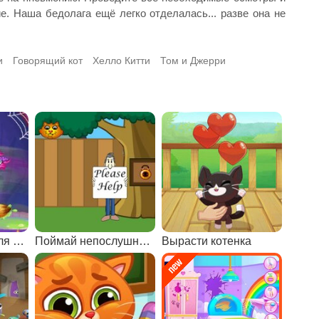
. Наша бедолага ещё легко отделалась... разве она не
и
Говорящий кот
Хелло Китти
Том и Джерри
Салон красоты для животных: Хэллоуин
Поймай непослушного кота
Вырасти котенка