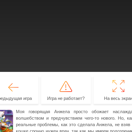
редыдущая игра
Игра не работает?
На весь экра
Моя говорящая Анжела просто обожает наслаждат
волшебством и предчувствием чего-то нового. Но, к
реальные проблемы, как это сделала Анжела, не взяв 
кошке срочно нужен врач, так как мы имеем подозрен