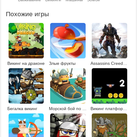
Похожие игры
Викинг на драконе
Злые фрукты
Assassins Creed Вальгалла: поиск звезд
Бегалка викинг
Морской бой по сети
Викинг платформер