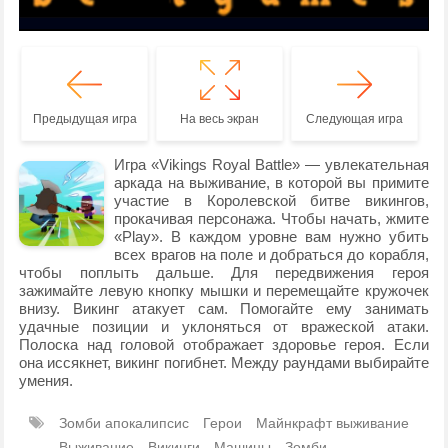
Предыдущая игра
На весь экран
Следующая игра
Игра «Vikings Royal Battle» — увлекательная
аркада на выживание, в которой вы примите
участие в Королевской битве викингов,
прокачивая персонажа. Чтобы начать, жмите
«Play». В каждом уровне вам нужно убить
всех врагов на поле и добраться до корабля,
чтобы поплыть дальше. Для передвижения героя
зажимайте левую кнопку мышки и перемещайте кружочек
внизу. Викинг атакует сам. Помогайте ему занимать
удачные позиции и уклоняться от вражеской атаки.
Полоска над головой отображает здоровье героя. Если
она иссякнет, викинг погибнет. Между раундами выбирайте
умения.
Зомби апокалипсис
Герои
Майнкрафт выживание
Выживание
Викинги
Машины
Зомби