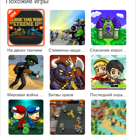
Похожие игры
На двоих танчики
Стикмены-защитники
Спасение королевства
Мировая война стикменов
Битвы орков
Последний охранник от зомби