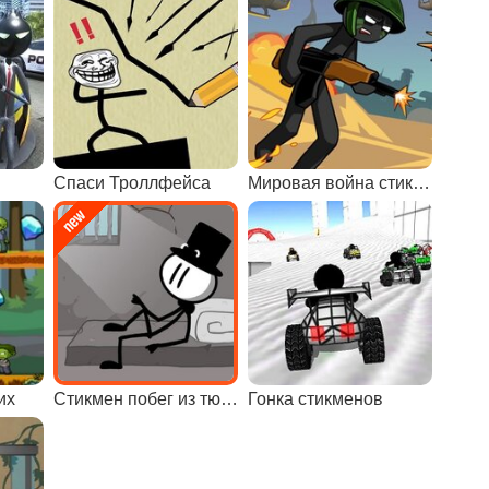
Спаси Троллфейса
Мировая война стикменов
их
Стикмен побег из тюрьмы 4
Гонка стикменов