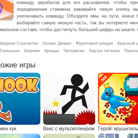
команду акробатов для его расширения, чтобы прео
передвижения стикмена зажимайте левую кнопку мы
увеличивать команду. Обходите ямы на пути, иначе 
выбирайте самую низкую часть, так вы потеряете ме
мальном составе, чтобы достигнуть большей цифры на шкале. С
Шарики Стрелялки
Хеликс Джамп
Фруктовый ниндзя
Красный 
Смешные
Шарики
Аркады
Человечки
Картун нетворк
Пираты
ожие игры
мен хук
Векс с мультиплеером
Герой: крушитель