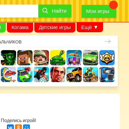
Найти
Найти
игру
Мои игры
и
Когама
Детские игры
Ещё ▼
АЛЬЧИКОВ
Поделись игрой!