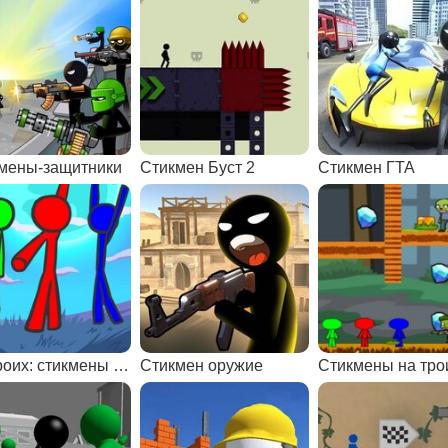
мены-защитники
Стикмен Буст 2
Стикмен ГТА
На троих: стикмены на фруктовом острове 2
Стикмен оружие
Стикмены на тро