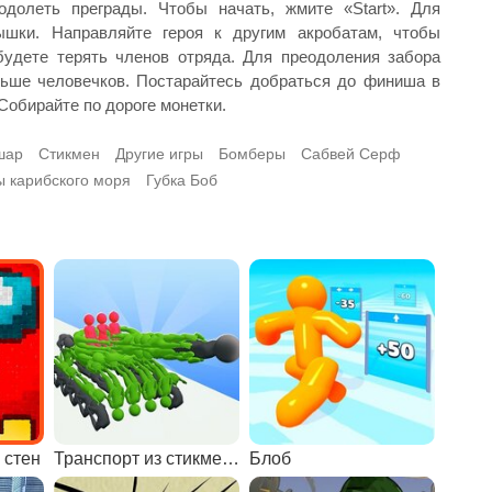
долеть преграды. Чтобы начать, жмите «Start». Для
шки. Направляйте героя к другим акробатам, чтобы
будете терять членов отряда. Для преодоления забора
ньше человечков. Постарайтесь добраться до финиша в
обирайте по дороге монетки.
шар
Стикмен
Другие игры
Бомберы
Сабвей Серф
 карибского моря
Губка Боб
 стен
Транспорт из стикменов
Блоб