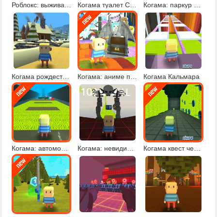
Роблокс: выживание
Когама туалет Скибиди
Когама: паркур со звездами
Когама рождественское приключение
Когама: аниме паркур
Когама Кальмара
Когама: автомобильный паркур
Когама: невидимый паркур
Когама квест челлендж