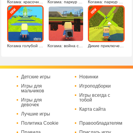
Когама: красочный паркур
Когама: паркур и шутер
Когама: паркур в лесу
Когама голубой паркур
Когама: война стихий
Дикие приключения в Когаме
Детские игры
Новинки
Игры для
Игроподборки
мальчиков
Игры всегда с
Игры для
тобой
девочек
Карта сайта
Лучшие игры
Политика Cookie
Правообладателям
Правила
Прислать игру