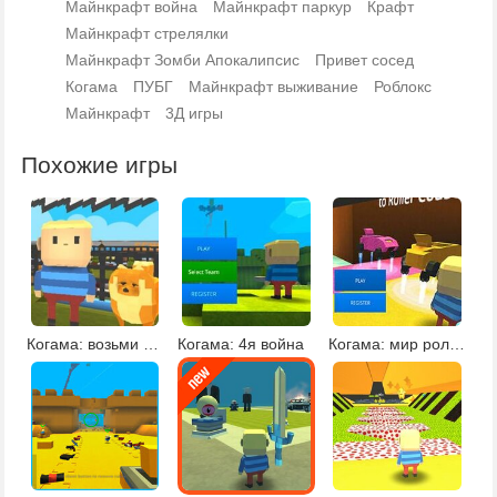
Майнкрафт война
Майнкрафт паркур
Крафт
Майнкрафт стрелялки
Майнкрафт Зомби Апокалипсис
Привет сосед
Когама
ПУБГ
Майнкрафт выживание
Роблокс
Майнкрафт
3Д игры
Похожие игры
Когама: возьми кошку или собаку
Когама: 4я война
Когама: мир роликовых машин онлайн