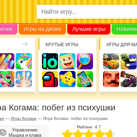
вочек
Игры на двоих
Лучшие игры
Новинк
КРУТЫЕ ИГРЫ
ИГРЫ ДЛЯ М
ра Когама: побег из психушки
ая
—
Игры Когама
—
Игра Когама: побег из психушки
Рейтинг:
4.7
Управление:
Мышка и клава