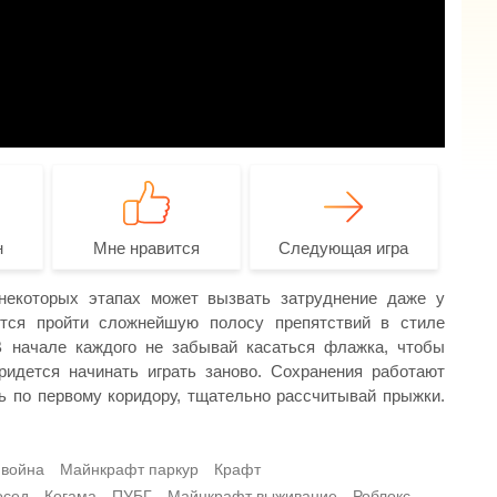
н
Мне нравится
Следующая игра
некоторых этапах может вызвать затруднение даже у
тся пройти сложнейшую полосу препятствий в стиле
В начале каждого не забывай касаться флажка, чтобы
ридется начинать играть заново. Сохранения работают
сь по первому коридору, тщательно рассчитывай прыжки.
 война
Майнкрафт паркур
Крафт
осед
Когама
ПУБГ
Майнкрафт выживание
Роблокс