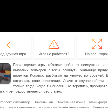
редыдущая игра
Игра не работает?
На весь экра
Прохождение игры «Когама: побег из психушки» на 
бывалых геймеров. Чтобы покинуть больницу приде
проектов Kogama, разбитую на множество уровней. 
сохранить свое положение. Иначе в случае гибели п
только тогда, когда ты онлайн. Не торопись, пробирая
п к игре предоставляется бесплатно.
Роблокс симулятор
Пиксель Ган
Пиксельная война
Майнкрафт
Майнкрафт стрелялки
Майнкрафт Зомби Апокалипсис
Привет с