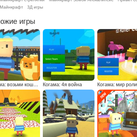
Майнкрафт
3Д игры
ожие игры
Когама: возьми кошку или собаку
Когама: 4я война