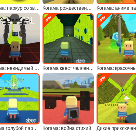
Когама: паркур со звездами
Когама рождественское приключение
Когама: аниме п
Когама: невидимый паркур
Когама квест челлендж
Когама голубой паркур
Когама: война стихий