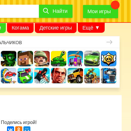
Найти
Найти
игру
Мои игры
и
Когама
Детские игры
Ещё ▼
АЛЬЧИКОВ
Поделись игрой!