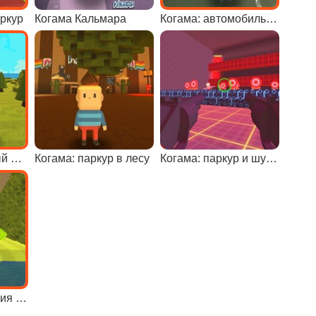
аркур
Когама Кальмара
Когама: автомобильный паркур
Когама: красочный паркур
Когама: паркур в лесу
Когама: паркур и шутер
Дикие приключения в Когаме