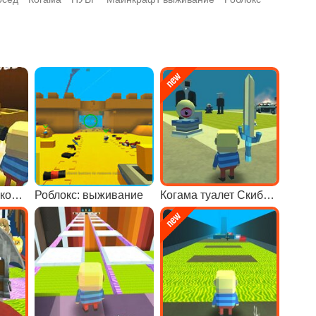
Когама: мир роликовых машин онлайн
Роблокс: выживание
Когама туалет Скибиди