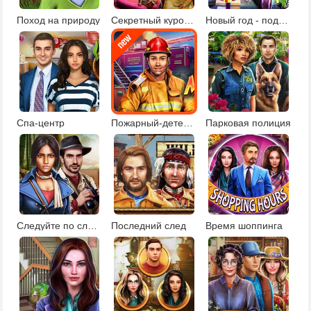
Поход на природу
Секретный курорт для знаменитостей
Новый год - подарки под елкой
Спа-центр
Пожарный-детектив
Парковая полиция
Следуйте по следам
Последний след
Время шоппинга