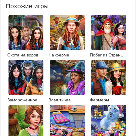
Похожие игры
Охота на воров
На ферме
Побег из Страны чудес
Замороженное поместье
Злая тыква
Фермеры