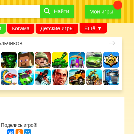
Найти
Найти
игру
Мои игры
и
Когама
Детские игры
Ещё ▼
АЛЬЧИКОВ
Поделись игрой!