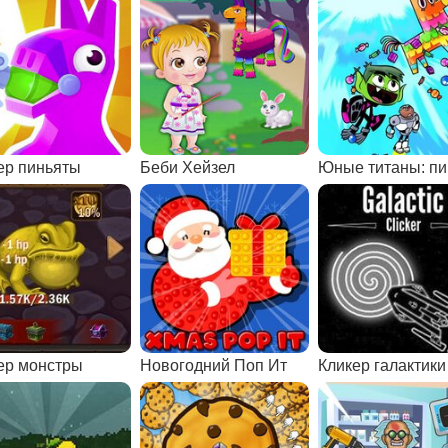
ер пиньяты
Беби Хейзел
ер монстры
Новогодний Поп Ит
Кликер галактики