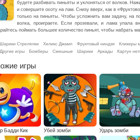
будете разбивать пиньяты и уклоняться от волков. Нажи
и совершите охоту на лам. Снизу вверх, как в «Фруктов
только на пиньяты. Чтобы усложнить вам задачу, на п
волка, проиграете. Если прозевали, и лама упала вн
райтесь поймать большее количество пиньят, чтобы набрать ма
Шарики Стрелялки
Хеликс Джамп
Фруктовый ниндзя
Кликеры 
Другие игры
Бомберы
Смешные
Шарики
Аркады
Картун нет
ожие игры
р Бадди Кик
Убей зомби
Ударь зомби