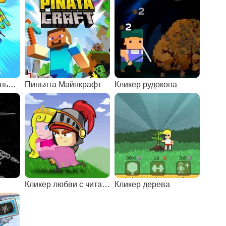
Юные титаны: пиньята
Пиньята Майнкрафт
Кликер рудокопа
Кликер любви с читами
Кликер дерева