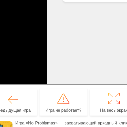
редыдущая игра
Игра не работает?
На весь экра
Игра «No Problamas» — захватывающий аркадный клике