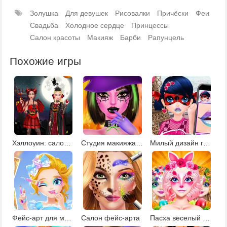
Золушка
Для девушек
Рисовалки
Причёски
Феи
Свадьба
Холодное сердце
Принцессы
Салон красоты
Макияж
Барби
Рапунцель
Похожие игры
Хэллоуин: салон красоты
Студия макияжа Хэллоуин
Милый дизайн губ для Маринетт
Фейс-арт для маскарада
Салон фейс-арта
Пасха веселый макияж