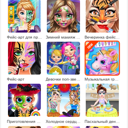
Фейс-арт для принцесс
Зимний макияж и фейс-арт
Вечеринка фейс-арта
Фейс-арт
Девочки поп-звезды
Музыкальная группа сестер пони
Приготовления Лили к Хэллоуину
Холодное сердце: Хэллоуин
Пасхальный день малышки Тейлор