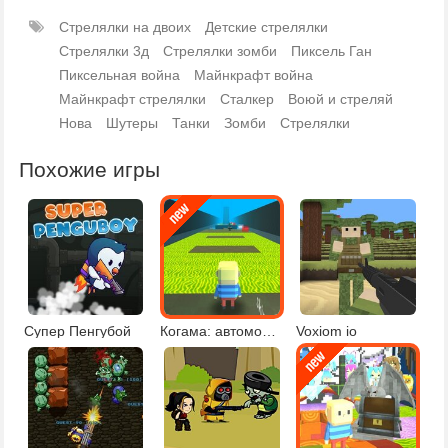
Стрелялки на двоих
Детские стрелялки
Стрелялки 3д
Стрелялки зомби
Пиксель Ган
Пиксельная война
Майнкрафт война
Майнкрафт стрелялки
Сталкер
Воюй и стреляй
Нова
Шутеры
Танки
Зомби
Стрелялки
Похожие игры
Супер Пенгубой
Когама: автомобильный паркур
Voxiom io