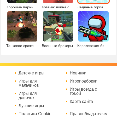
Хорошие парни против плохих
Когама: война стихий
Ледяные горки Когамы
Танковое сражение в джунглях
Военные брокеры
Королевская битва Амонг Ас
Детские игры
Новинки
Игры для
Игроподборки
мальчиков
Игры всегда с
Игры для
тобой
девочек
Карта сайта
Лучшие игры
Политика Cookie
Правообладателям