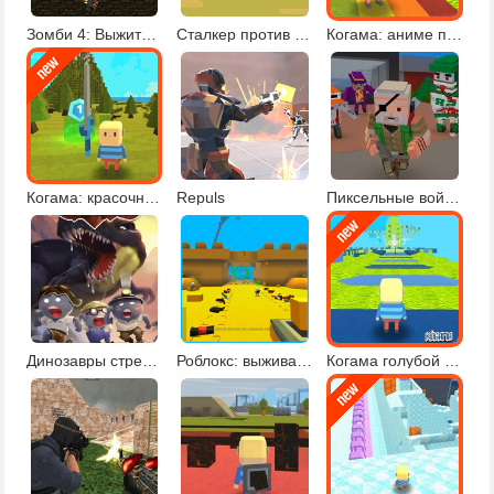
Зомби 4: Выжить в зомби-апокалипсисе
Сталкер против зомби
Когама: аниме паркур
Когама: красочный паркур
Repuls
Пиксельные войны 2
Динозавры стрелялки 2
Роблокс: выживание
Когама голубой паркур