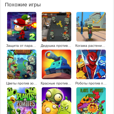
Похожие игры
Защита от парада зомби 2
Дедушка против зомби
Когама растения против зомби
Цветы против зомби
Красные против синих
Роботы против пришельцев