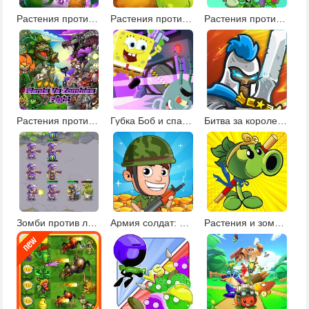
Растения против зомби 3
Растения против монстров
Растения против зомби: поиск звезд
Растения против зомби: тренировка памяти
Губка Боб и спасатели слизи
Битва за королевство
Зомби против людей
Армия солдат: мировая война
Растения и зомби 3