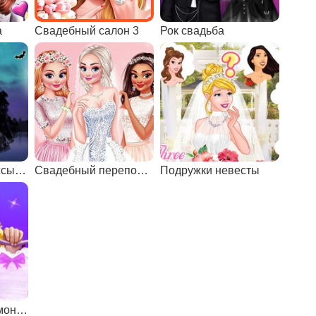
а
Свадебный салон 3
Рок свадьба
Свадьба принцессы-вампира
Свадебный переполох
Подружки невесты
Свадебная церемония