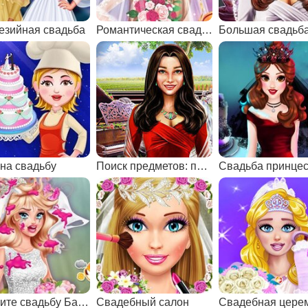
езийная свадьба
Романтическая свадьба
Большая свадьб
 на свадьбу
Поиск предметов: подготовка к свадьбе
Спасите свадьбу Барби
Свадебный салон