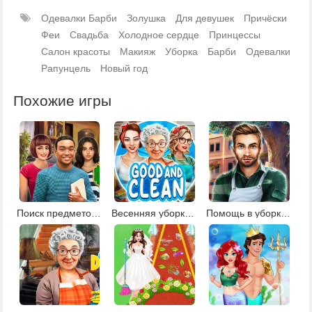
Одевалки Барби
Золушка
Для девушек
Причёски
Феи
Свадьба
Холодное сердце
Принцессы
Салон красоты
Макияж
Уборка
Барби
Одевалки
Рапунцель
Новый год
Похожие игры
Поиск предметов в доме 2
Весенняя уборка в доме
Помощь в уборке школы