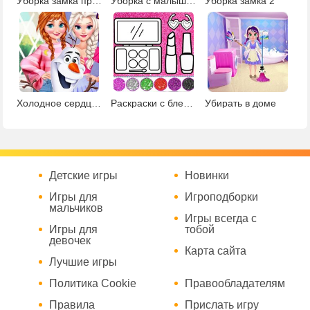
Уборка замка принцессы
Уборка с малышкой Тейлор
Уборка замка 2
Холодное сердце: день в королевстве
Раскраски с блестками и нейл-арт
Убирать в доме
Детские игры
Новинки
Игры для
Игроподборки
мальчиков
Игры всегда с
Игры для
тобой
девочек
Карта сайта
Лучшие игры
Политика Cookie
Правообладателям
Правила
Прислать игру