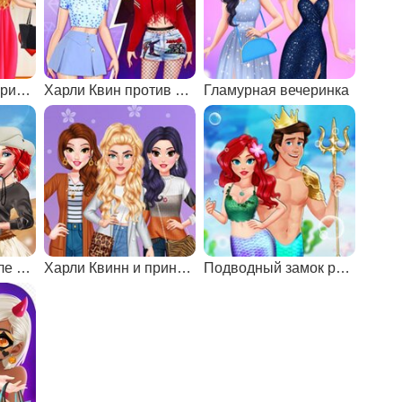
Летняя сказка о принцессе
Харли Квин против Золушки: модная битва
Гламурная вечеринка
Принцессы в стиле сафари
Харли Квинн и принцессы в салоне красоты
Подводный замок русалочки