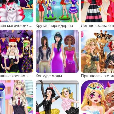
Магазин магических существ
Крутая чирлидерша
Страшные костюмы Рапунцель и Ариэль
Конкурс моды