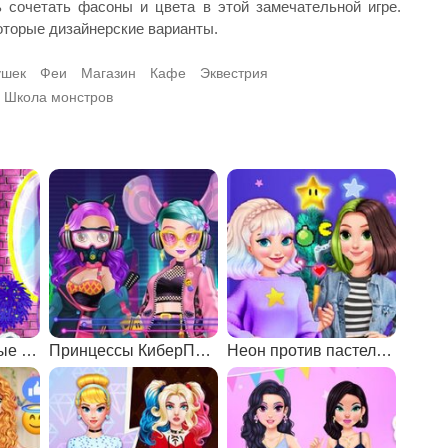
 сочетать фасоны и цвета в этой замечательной игре.
оторые дизайнерские варианты.
ушек
Феи
Магазин
Кафе
Эквестрия
Школа монстров
Барби: Футбольные болельщицы
Принцессы КиберПанк 220
Неон против пастель: декор елки