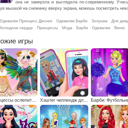
она не замерзла и выглядела по-современному. Учись
ув мышкой на снежинку вверху экрана, можешь посмотреть нек
Одевалки Принцесс Диснея
Одевалки Барби
Золушка
Для дев
Холодное сердце
Принцессы
Мода
Барби
Одевалки
Винкс
ожие игры
Принцессы ослепительные богини
Хэштег челлендж для Эльзы