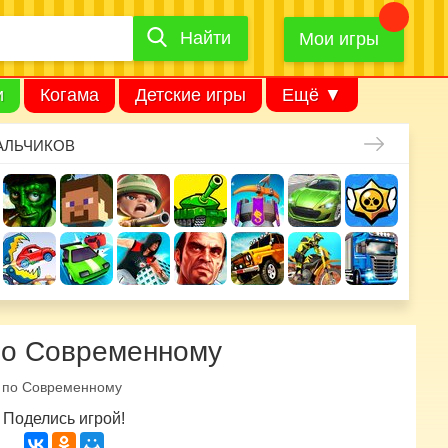
Найти
Найти
игру
Мои игры
и
Когама
Детские игры
Ещё ▼
АЛЬЧИКОВ
по Современному
 по Современному
Поделись игрой!