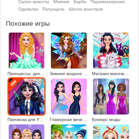
Салон красоты
Макияж
Барби
Парикмахерская
Одевалки
Рапунцель
Школа монстров
Похожие игры
Принцессы: дизайн платьев для балерин
Зимнее модное шоу фей
Магазин магических существ
Прическа для Уэнсдей
Гламурная вечеринка
Конкурс моды