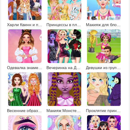
Харли Квинн и принцессы в салоне красоты
Принцессы в платьях с принтами
Макияж для блондинки
Одевалка знаменитостей
Вечеринка на День Валентина для злодеев
Девушки из группы поддержки
Весенние образы для принцесс
Макияж Монстер Хай
Проклятие принцессы