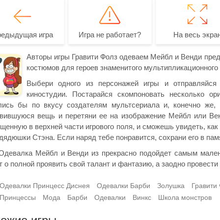
редыдущая игра
Игра не работает?
На весь экра
Авторы игры Гравити Фолз одеваем Мейбл и Венди пред
костюмов для героев знаменитого мультипликационного 
Выбери одного из персонажей игры и отправляйся
киностудии. Постарайся скомпоновать несколько ор
лись бы по вкусу создателям мультсериала и, конечно же
вившуюся вещь и перетяни ее на изображение Мейбл или Венд
щенную в верхней части игрового поля, и сможешь увидеть, как
дядюшки Стэна. Если наряд тебе понравится, сохрани его в па
Одевалка Мейбл и Венди из прекрасно подойдет самым мале
т о полной проявить свой талант и фантазию, а заодно провест
Одевалки Принцесс Диснея
Одевалки Барби
Золушка
Гравити
Принцессы
Мода
Барби
Одевалки
Винкс
Школа монстров