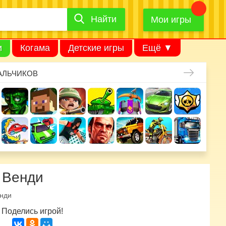
Найти
Найти
игру
Мои игры
и
Когама
Детские игры
Ещё ▼
АЛЬЧИКОВ
 Венди
енди
Поделись игрой!