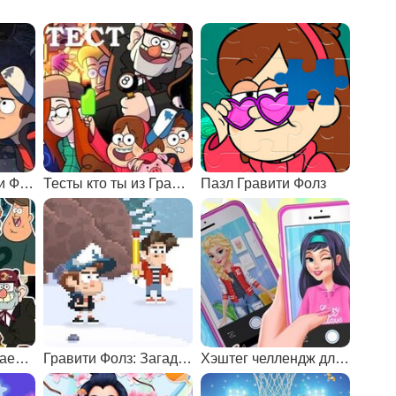
Бродилки Гравити Фолз
Тесты кто ты из Гравити Фолз
Пазл Гравити Фолз
Как хорошо ты знаешь Гравити Фолз
Гравити Фолз: Загадочная земля
Хэштег челлендж для Эльзы