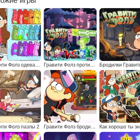
ожие игры
Гравити Фолз одевалки
Гравити Фолз против Фиксиков
ити Фолз пазлы 2
Гравити Фолз бродилки на 1