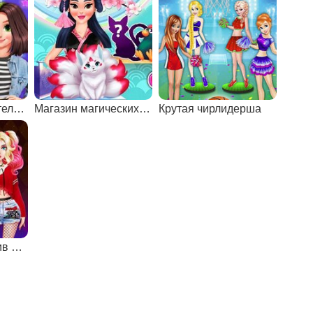
Неон против пастель: декор елки
Магазин магических существ
Крутая чирлидерша
Харли Квин против Золушки: модная битва