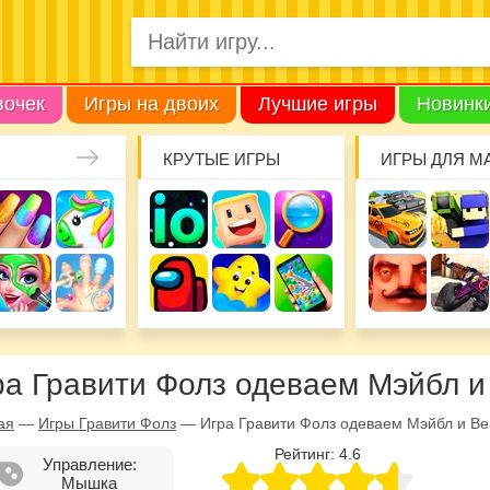
вочек
Игры на двоих
Лучшие игры
Новинк
КРУТЫЕ ИГРЫ
ИГРЫ ДЛЯ М
ра Гравити Фолз одеваем Мэйбл и
ая
—
Игры Гравити Фолз
—
Игра Гравити Фолз одеваем Мэйбл и В
Рейтинг:
4.6
Управление:
Мышка