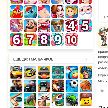
П
приш
понра
ЕЩЕ ДЛЯ МАЛЬЧИКОВ
разме
доме 
Игра 
смогу