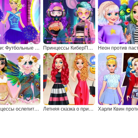
Барби: Футбольные болельщицы
Принцессы КиберПанк 220
Принцессы ослепительные богини
Летняя сказка о принцессе