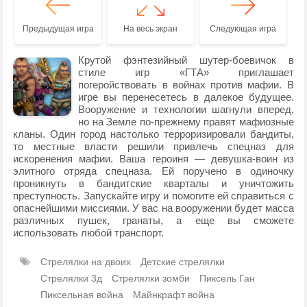
Предыдущая игра
На весь экран
Следующая игра
Крутой фэнтезийный шутер-боевичок в
стиле игр «ГТА» приглашает
погеройствовать в войнах против мафии. В
игре вы перенесетесь в далекое будущее.
Вооружение и технологии шагнули вперед,
но на Земле по-прежнему правят мафиозные
кланы. Один город настолько терроризировали бандиты,
то местные власти решили привлечь спецназ для
искоренения мафии. Ваша героиня — девушка-воин из
элитного отряда спецназа. Ей поручено в одиночку
проникнуть в бандитские кварталы и уничтожить
преступность. Запускайте игру и помогите ей справиться с
опаснейшими миссиями. У вас на вооружении будет масса
различных пушек, гранаты, а еще вы сможете
использовать любой транспорт.
Стрелялки на двоих
Детские стрелялки
Стрелялки 3д
Стрелялки зомби
Пиксель Ган
Пиксельная война
Майнкрафт война