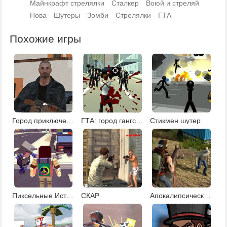
Майнкрафт стрелялки
Сталкер
Воюй и стреляй
Нова
Шутеры
Зомби
Стрелялки
ГТА
Похожие игры
Город приключений
ГТА: город гангстеров
Стикмен шутер
Пиксельные Истории 1
СКАР
Апокалипсический мир