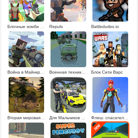
Блочные зомби и автомобильная стрельба
Repuls
Battledudes.io
Война в Майнкрафте
Военная техника 2
Блок Сити Варс
Вторая мировая война
Для Мальчиков Полиция
Флеш: спасательные миссии