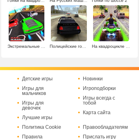
Гонки на квадроциклах 3Д
На Русских Машинах
Гонки по шоссе 2
Экстремальные уличные гонки
Полицейские гонки
На квадроцикле по шоссе
Детские игры
Новинки
Игры для
Игроподборки
мальчиков
Игры всегда с
Игры для
тобой
девочек
Карта сайта
Лучшие игры
Политика Cookie
Правообладателям
Правила
Прислать игру