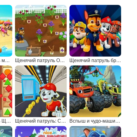
Щенячий патруль морской патруль
Щенячий патруль Операция спасение сада
Щенячий патруль бродилки
Щенячий патруль Щен-Фу
Щенячий патруль: Сабвей Серф
Вспыш и чудо-машинки: Долина динозавров