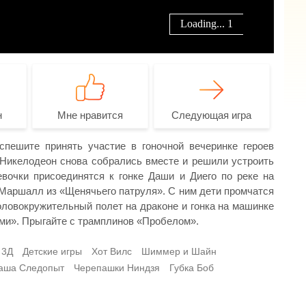
н
Мне нравится
Следующая игра
спешите принять участие в гоночной вечеринке героев
 Никелодеон снова собрались вместе и решили устроить
вочки присоединятся к гонке Даши и Диего по реке на
 Маршалл из «Щенячьего патруля». С ним дети промчатся
ловокружительный полет на драконе и гонка на машинке
ами». Прыгайте с трамплинов «Пробелом».
 3Д
Детские игры
Хот Вилс
Шиммер и Шайн
аша Следопыт
Черепашки Ниндзя
Губка Боб