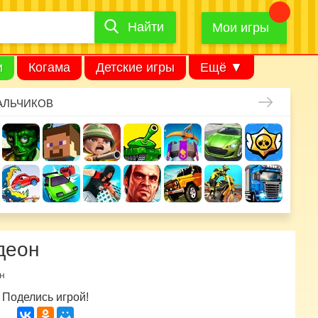
Найти
Найти
игру
Мои игры
и
Когама
Детские игры
Ещё ▼
АЛЬЧИКОВ
деон
н
Поделись игрой!