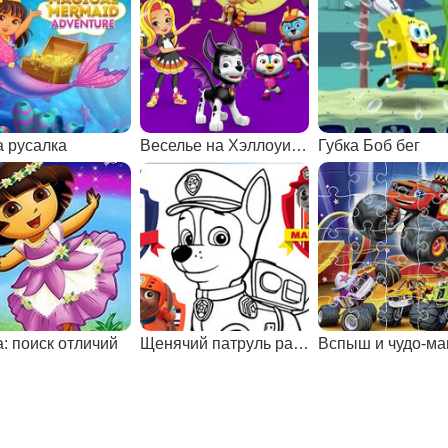
 русалка
Веселье на Хэллоуин с мультяшками Никелодеона
Губка Боб бег
: поиск отличий
Щенячий патруль раскраска