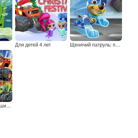
Для детей 4 лет
Щенячий патруль: поймай робота
Вспыш и чудо-машинки: коллекция пазлов