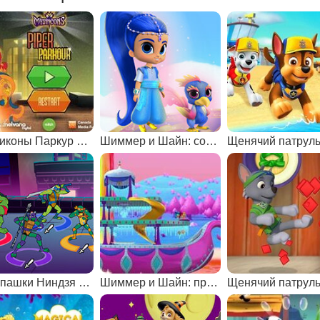
Мистиконы Паркур Пайпер
Шиммер и Шайн: создай джина
Черепашки Ниндзя наносят двойной удар
Шиммер и Шайн: приключения на водопаде