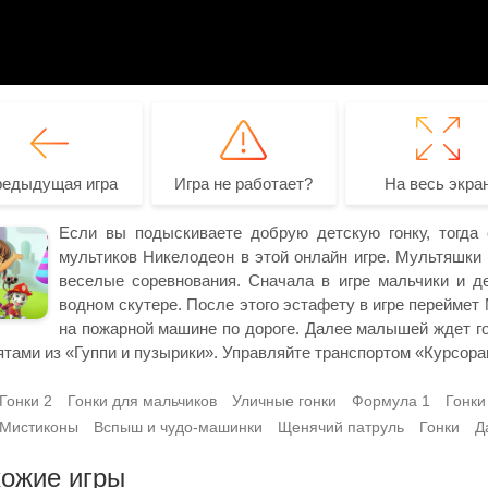
редыдущая игра
Игра не работает?
На весь экра
Если вы подыскиваете добрую детскую гонку, тогда 
мультиков Никелодеон в этой онлайн игре. Мультяшки
веселые соревнования. Сначала в игре мальчики и де
водном скутере. После этого эстафету в игре переймет
на пожарной машине по дороге. Далее малышей ждет го
ятами из «Гуппи и пузырики». Управляйте транспортом «Курсор
Гонки 2
Гонки для мальчиков
Уличные гонки
Формула 1
Гонки
Мистиконы
Вспыш и чудо-машинки
Щенячий патруль
Гонки
Д
ожие игры