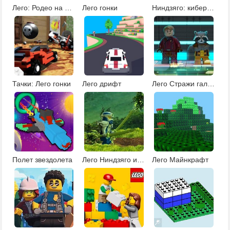
Лего: Родео на машине
Лего гонки
Ниндзяго: кибер гонщик
Тачки: Лего гонки
Лего дрифт
Лего Стражи галактики
Полет звездолета
Лего Ниндзяго империя Прайм
Лего Майнкрафт