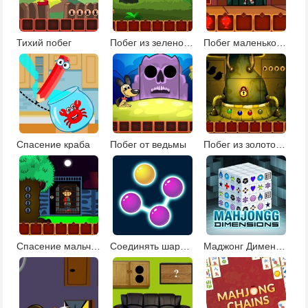
Тихий побег
Побег из зеленой усадьбы
Побег маленькой девочки
Спасение краба
Побег от ведьмы
Побег из золотого рудника
Спасение мальчика
Соединять шарики 2
Маджонг Дименсионс