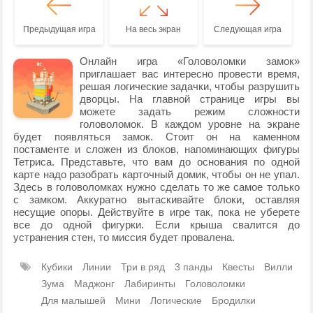
Предыдущая игра
На весь экран
Следующая игра
Онлайн игра «Головоломки замок»
приглашает вас интересно провести время,
решая логические задачки, чтобы разрушить
дворцы. На главной странице игры вы
можете задать режим сложности
головоломок. В каждом уровне на экране
будет появляться замок. Стоит он на каменном
постаменте и сложен из блоков, напоминающих фигуры
Тетриса. Представьте, что вам до основания по одной
карте надо разобрать карточный домик, чтобы он не упал.
Здесь в головоломках нужно сделать то же самое только
с замком. Аккуратно вытаскивайте блоки, оставляя
несущие опоры. Действуйте в игре так, пока не уберете
все до одной фигурки. Если крыша свалится до
устранения стен, то миссия будет провалена.
Кубики
Линии
Три в ряд
3 панды
Квесты
Вилли
Зума
Маджонг
Лабиринты
Головоломки
Для малышей
Мини
Логические
Бродилки