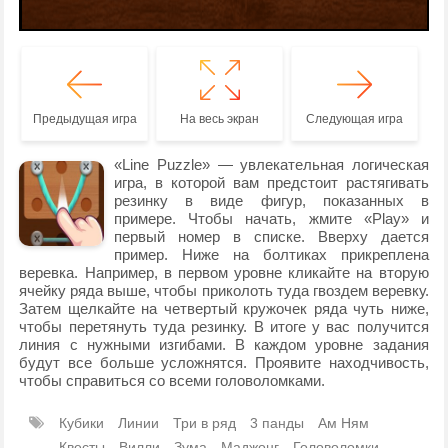
Предыдущая игра
На весь экран
Следующая игра
«Line Puzzle» — увлекательная логическая
игра, в которой вам предстоит растягивать
резинку в виде фигур, показанных в
примере. Чтобы начать, жмите «Play» и
первый номер в списке. Вверху дается
пример. Ниже на болтиках прикреплена
веревка. Например, в первом уровне кликайте на вторую
ячейку ряда выше, чтобы приколоть туда гвоздем веревку.
Затем щелкайте на четвертый кружочек ряда чуть ниже,
чтобы перетянуть туда резинку. В итоге у вас получится
линия с нужными изгибами. В каждом уровне задания
будут все больше усложнятся. Проявите находчивость,
чтобы справиться со всеми головоломками.
Кубики
Линии
Три в ряд
3 панды
Ам Ням
Квесты
Вилли
Зума
Маджонг
Головоломки