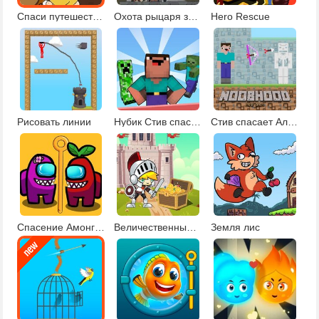
Спаси путешественника
Охота рыцаря за сокровищами
Hero Rescue
Рисовать линии
Нубик Стив спаси его от монстров
Стив спасает Алекс
Спасение Амонг Ас: булавки
Величественный герой
Земля лис