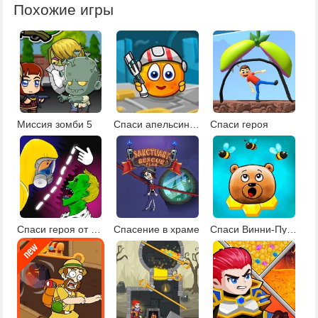
Похожие игры
Миссия зомби 5
Спаси апельсин в космосе
Спаси героя
Спаси героя от зомби
Спасение в храме
Спаси Винни-Пуха от пчел